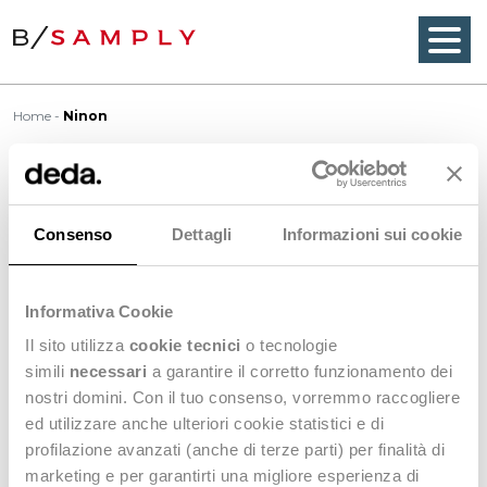
Home
Ninon
Ninon
Consenso
Dettagli
Informazioni sui cookie
Ninon
is a lightweight, plain weave, made of silk or
Informativa Cookie
manufactured fibers, with an open
mesh
-like
appearance. Since the fabric is made with high twist
Il sito utilizza
cookie tecnici
o tecnologie
filament yarns, it has a crisp hand. End uses include
simili
necessari
a garantire il corretto funzionamento dei
evening-wear and curtains.
nostri domini. Con il tuo consenso, vorremmo raccogliere
ed utilizzare anche ulteriori cookie statistici e di
profilazione avanzati (anche di terze parti) per finalità di
<
Back to Wordbook
marketing e per garantirti una migliore esperienza di