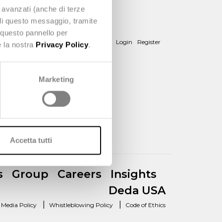
e avanzati (anche di terze
udi questo messaggio, tramite
 questo pannello per
hat we do
News
About us
Contact
Login
Register
e la nostra
Privacy Policy
.
Marketing
Accetta tutti
s
Group
Careers
Insights
Deda USA
|
|
l Media Policy
Whistleblowing Policy
Code of Ethics