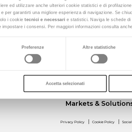
e ed utilizzare anche ulteriori cookie statistici e di profilazion
ng e per garantirti una migliore esperienza di navigazione. Se chi
solo i cookie
tecnici e necessari
e statistici. Naviga le schede di
W
 e impostare i consensi. Per maggiori informazioni consulta anch
 20126 Milan
Preferenze
Altre statistiche
Accetta selezionati
Markets & Solution
|
|
Privacy Policy
Cookie Policy
Socia