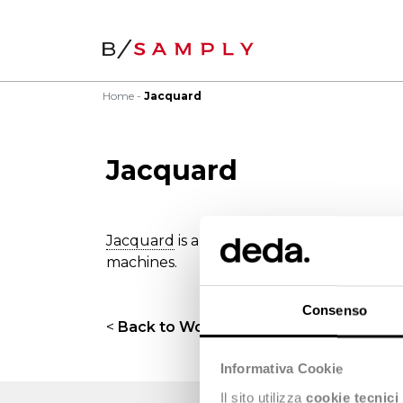
Home
Jacquard
Jacquard
Jacquard
is a
woven
fabric with a geometr
machines.
Consenso
<
Back to Wordbook
Informativa Cookie
Il sito utilizza
cookie tecnici