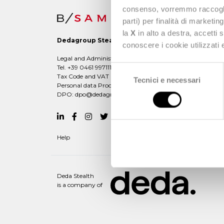
consenso, vorremmo raccoglier
parti) per finalità di marketi
la
X
in alto a destra, accetti 
Dedagroup Stealth s.p.a.
conoscere i cookie utilizzati
Legal and Administrative office: Viale Fulvio Testi, 280/6 -
Tel. +39 0461 997111 -
dedagroupstealth@legalmail.it
Selezione
Tax Code and VAT Number: 02042940508
Tecnici e necessari
del
Personal data Processing:
dataprivacy@dedagroup.it
consenso
DPO:
dpo@dedagroup.it
Help
Deda Stealth
is a company of