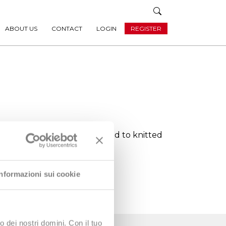
ABOUT US
CONTACT
LOGIN
REGISTER
hrough a special
loom
attached to knitted
Informazioni sui cookie
o dei nostri domini. Con il tuo