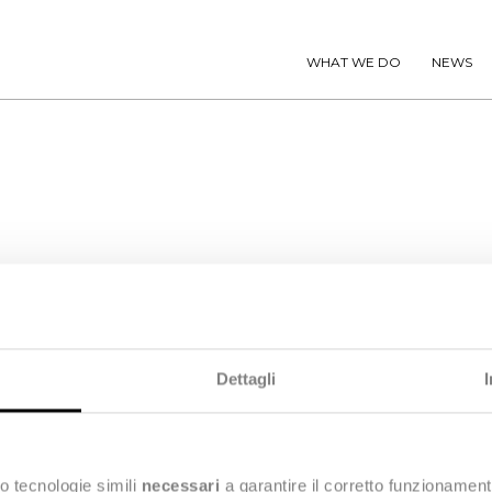
WHAT WE DO
NEWS
ical pattern. It’s obtained alternating different yarns t
Dettagli
o tecnologie simili
necessari
a garantire il corretto funzionament