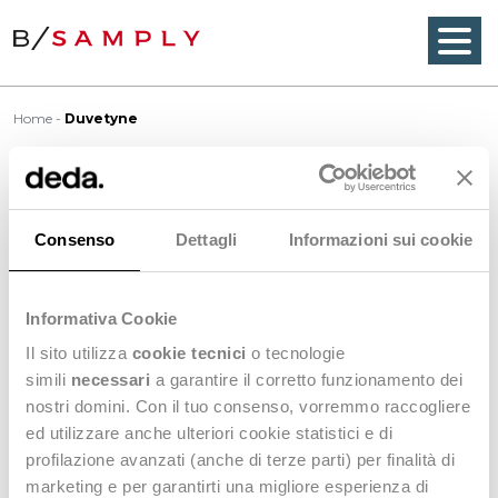
Home
Duvetyne
Duvetyne
Consenso
Dettagli
Informazioni sui cookie
Duvetyne
is a medium to heavy weight twill fabric
Informativa Cookie
with a soft, short
nap
covering the weave. It has a
sued, velvety hand. Originally made of wool or wool
Il sito utilizza
cookie tecnici
o tecnologie
blends but may be of cotton or other fibres. Used in
simili
necessari
a garantire il corretto funzionamento dei
suits, coats, and millinery.
nostri domini. Con il tuo consenso, vorremmo raccogliere
ed utilizzare anche ulteriori cookie statistici e di
profilazione avanzati (anche di terze parti) per finalità di
<
Back to Wordbook
marketing e per garantirti una migliore esperienza di