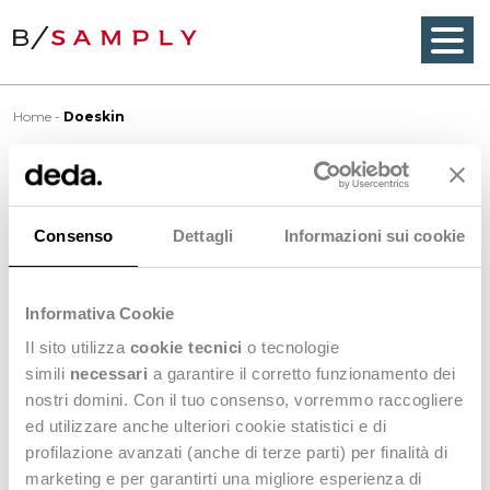
Home
Doeskin
Doeskin
Consenso
Dettagli
Informazioni sui cookie
Doeskin
is generally used to describe a type of
Informativa Cookie
fabric finish in which a low
nap
is brushed in one
direction to create a soft
suede
-like feel on the
Il sito utilizza
cookie tecnici
o tecnologie
fabric surface. End-uses include billiard table
simili
necessari
a garantire il corretto funzionamento dei
surfaces and men’s’ sportswear.
nostri domini. Con il tuo consenso, vorremmo raccogliere
ed utilizzare anche ulteriori cookie statistici e di
profilazione avanzati (anche di terze parti) per finalità di
<
Back to Wordbook
marketing e per garantirti una migliore esperienza di