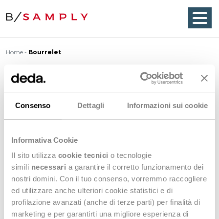
Home
Bourrelet
Bourrelet
Consenso
Dettagli
Informazioni sui cookie
Bourrelet
is a double knit fabric with a rippled,
Informativa Cookie
corded texture running horizontally on it which
creates kind of ribs. Usually in wool and cotton, is
Il sito utilizza
cookie tecnici
o tecnologie
often use to do cardigan, pullovers, knitwear,
simili
necessari
a garantire il corretto funzionamento dei
details of garments etc.
nostri domini. Con il tuo consenso, vorremmo raccogliere
ed utilizzare anche ulteriori cookie statistici e di
profilazione avanzati (anche di terze parti) per finalità di
<
Back to Wordbook
marketing e per garantirti una migliore esperienza di