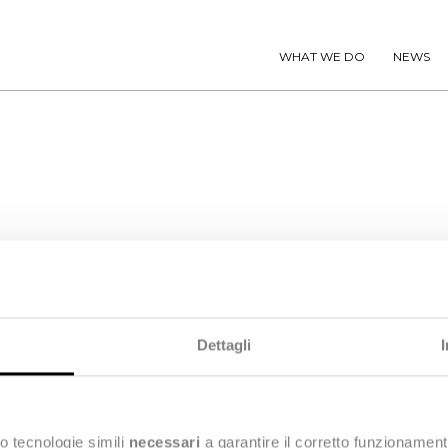
WHAT WE DO
NEWS
ide, even, usually vertical stripes of solid color on a lig
Dettagli
o tecnologie simili
necessari
a garantire il corretto funzionament