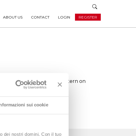
ABOUT US
CONTACT
LOGIN
REGISTER
hter ground. Resembles the pattern on
Informazioni sui cookie
o dei nostri domini. Con il tuo