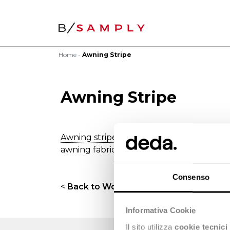
Home
Awning Stripe
Awning Stripe
Awning stripe
is a pattern of relatively w
awning fabrics.
Consenso
<
Back to Wordbook
Informativa Cookie
Il sito utilizza
cookie tecnici