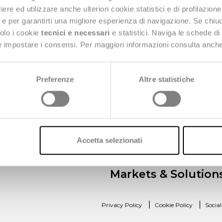
e ed utilizzare anche ulteriori cookie statistici e di profilazion
ng e per garantirti una migliore esperienza di navigazione. Se chi
solo i cookie
tecnici e necessari
e statistici. Naviga le schede di
W
 e impostare i consensi. Per maggiori informazioni consulta anch
 20126 Milan
Preferenze
Altre statistiche
Accetta selezionati
Markets & Solution
|
|
Privacy Policy
Cookie Policy
Socia