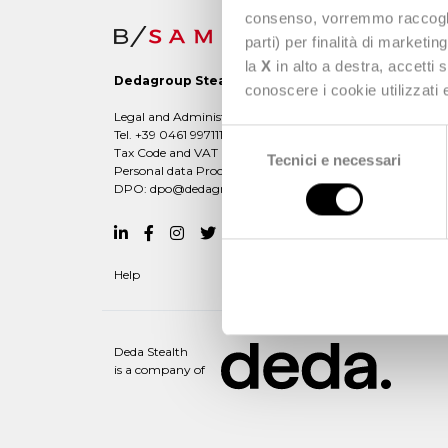
consenso, vorremmo raccoglier
parti) per finalità di marketi
la
X
in alto a destra, accetti 
Dedagroup Stealth s.p.a.
conoscere i cookie utilizzati
Legal and Administrative office: Viale Fulvio Testi, 280/6 -
Tel. +39 0461 997111 -
dedagroupstealth@legalmail.it
Selezione
Tax Code and VAT Number: 02042940508
Tecnici e necessari
del
Personal data Processing:
dataprivacy@dedagroup.it
consenso
DPO:
dpo@dedagroup.it
Help
Deda Stealth
is a company of