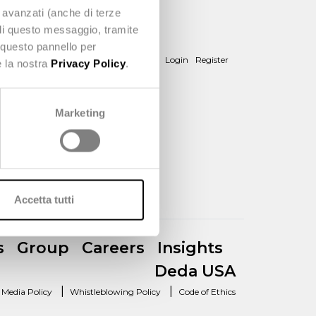
e avanzati (anche di terze
udi questo messaggio, tramite
 questo pannello per
hat we do
News
About us
Contact
Login
Register
e la nostra
Privacy Policy
.
Marketing
Accetta tutti
s
Group
Careers
Insights
Deda USA
|
|
l Media Policy
Whistleblowing Policy
Code of Ethics