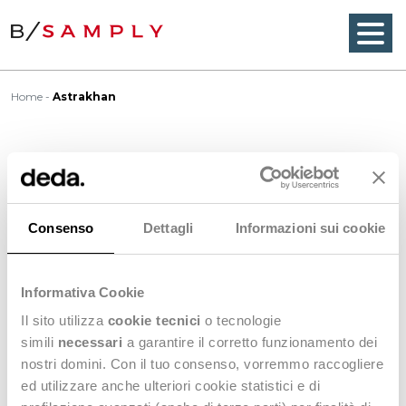
Home
Astrakhan
Astrakhan
Consenso
Dettagli
Informazioni sui cookie
A thick
woven
or knitted cloth often of wool with a
surface of loops or curls, imitating the coat of an
astrakhan
lamb. Sometimes made with a
mohair
Informativa Cookie
warp to add lustre and curl to the surface. Poor
Il sito utilizza
cookie tecnici
o tecnologie
grades often have cotton warp or back. Luxuriant
simili
necessari
a garantire il corretto funzionamento dei
fur, curly and wavy. Most popular shade is brown. It
nostri domini. Con il tuo consenso, vorremmo raccogliere
is a caracul lambskin from the
Astrakhan
section of
ed utilizzare anche ulteriori cookie statistici e di
Russia.