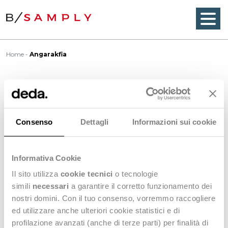
Home
Angarakfia
Angarakfia
Consenso
Dettagli
Informazioni sui cookie
The
angarakfia
is a long, full-sleeved outerwear for
men, literally ‘that which protects or covers the
Informativa Cookie
limbs’. Closely related to the Jama (q.v.), but possibly
of native, Indian origin. Generally open at the chest
Il sito utilizza
cookie tecnici
o tecnologie
and tied in front, with an inner flap or parda
simili
necessari
a garantire il corretto funzionamento dei
covering the chest. Full-skirted and of varying
nostri domini. Con il tuo consenso, vorremmo raccogliere
lengths.
ed utilizzare anche ulteriori cookie statistici e di
profilazione avanzati (anche di terze parti) per finalità di