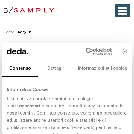
Home
Acrylic
Acrylic
Consenso
Dettagli
Informazioni sui cookie
Acrylic
is a manufactured fibers of acrylonitrile. It is
a durable fiber with a soft, woolly feel. It has an
Informativa Cookie
uneven surface making it different from most
Il sito utilizza
cookie tecnici
o tecnologie
manufactured fibers. It comes in a variety of colors
simili
necessari
a garantire il corretto funzionamento dei
and can be dyed easily. It is resistant to sun and
nostri domini. Con il tuo consenso, vorremmo raccogliere
chemicals.
ed utilizzare anche ulteriori cookie statistici e di
profilazione avanzati (anche di terze parti) per finalità di