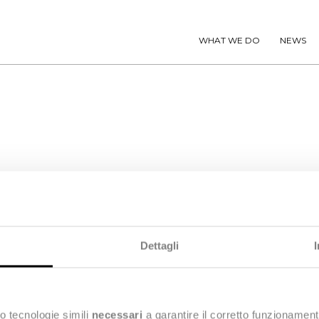
WHAT WE DO
NEWS
fibre as they are extruded from the spinnerette, and b
Dettagli
o tecnologie simili
necessari
a garantire il corretto funzionament