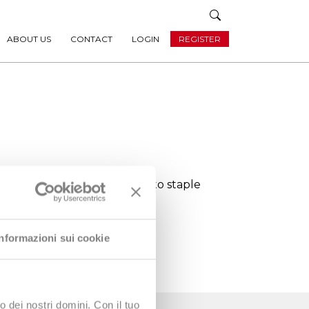
ABOUT US
CONTACT
LOGIN
REGISTER
efore they have been cut into staple
Informazioni sui cookie
o dei nostri domini. Con il tuo