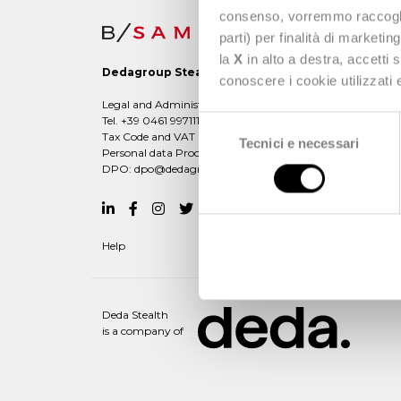
consenso, vorremmo raccoglier
parti) per finalità di marketi
la
X
in alto a destra, accetti 
Dedagroup Stealth s.p.a.
conoscere i cookie utilizzati
Legal and Administrative office: Viale Fulvio Testi, 280/6 -
Tel. +39 0461 997111 -
dedagroupstealth@legalmail.it
Selezione
Tax Code and VAT Number: 02042940508
Tecnici e necessari
del
Personal data Processing:
dataprivacy@dedagroup.it
consenso
DPO:
dpo@dedagroup.it
Help
Deda Stealth
is a company of