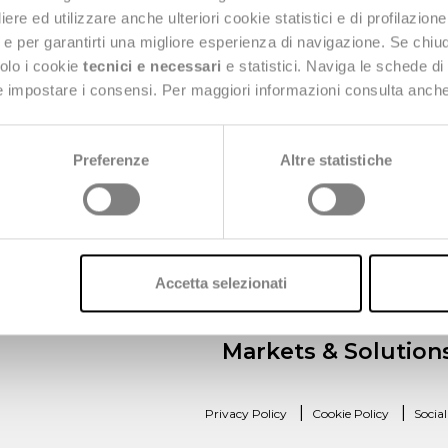
e ed utilizzare anche ulteriori cookie statistici e di profilazion
ng e per garantirti una migliore esperienza di navigazione. Se chi
solo i cookie
tecnici e necessari
e statistici. Naviga le schede di
W
 e impostare i consensi. Per maggiori informazioni consulta anch
 20126 Milan
Preferenze
Altre statistiche
Accetta selezionati
Markets & Solution
|
|
Privacy Policy
Cookie Policy
Socia