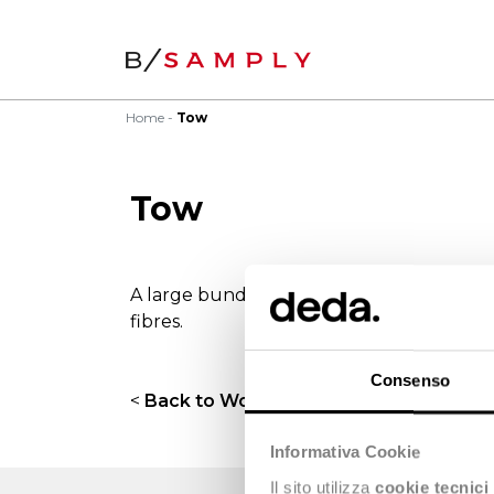
Home
Tow
Tow
A large bundle of manufactured filament 
fibres.
Consenso
<
Back to Wordbook
Informativa Cookie
Il sito utilizza
cookie tecnici