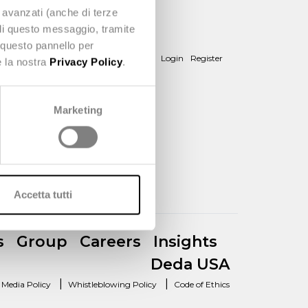
e avanzati (anche di terze
udi questo messaggio, tramite
 questo pannello per
hat we do
News
About us
Contact
Login
Register
e la nostra
Privacy Policy
.
Marketing
Accetta tutti
s
Group
Careers
Insights
Deda USA
|
|
l Media Policy
Whistleblowing Policy
Code of Ethics